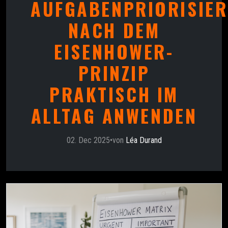
AUFGABENPRIORISIE
NACH DEM
EISENHOWER-
PRINZIP
PRAKTISCH IM
ALLTAG ANWENDEN
02. Dec 2025
•
von
Léa Durand