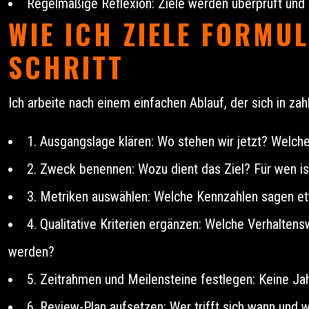
Regelmäßige Reflexion: Ziele werden überprüft und an
WIE ICH ZIELE FORMU
SCHRITT
Ich arbeite nach einem einfachen Ablauf, der sich in za
1. Ausgangslage klären: Wo stehen wir jetzt? Welch
2. Zweck benennen: Wozu dient das Ziel? Für wen is
3. Metriken auswählen: Welche Kennzahlen sagen et
4. Qualitative Kriterien ergänzen: Welche Verhalten
werden?
5. Zeitrahmen und Meilensteine festlegen: Keine Ja
6. Review-Plan aufsetzen: Wer trifft sich wann und w