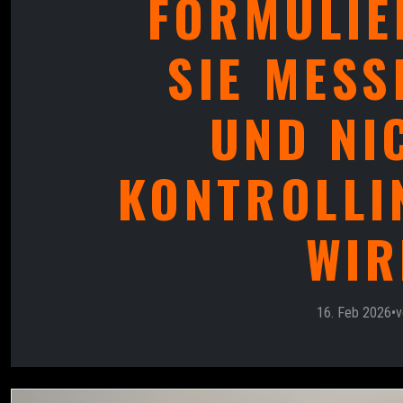
FORMULIE
SIE MESS
UND NI
KONTROLLI
WIR
16. Feb 2026
•