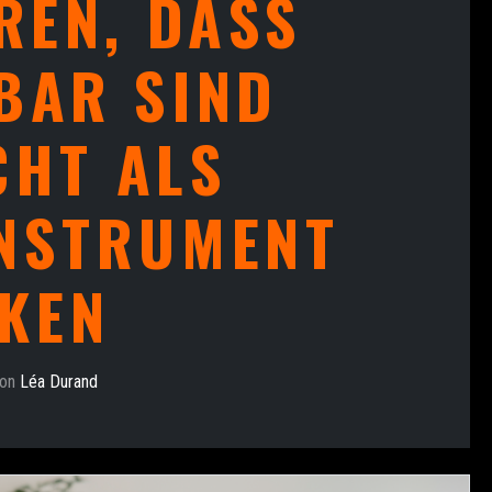
REN, DASS
BAR SIND
CHT ALS
NSTRUMENT
KEN
von
Léa Durand