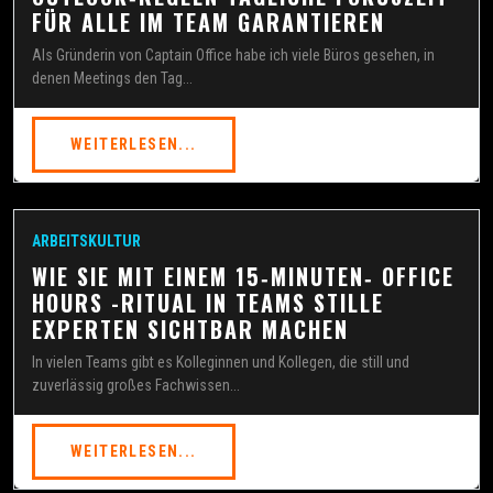
FÜR ALLE IM TEAM GARANTIEREN
Als Gründerin von Captain Office habe ich viele Büros gesehen, in
denen Meetings den Tag...
WEITERLESEN...
ARBEITSKULTUR
WIE SIE MIT EINEM 15‑MINUTEN‑ OFFICE
HOURS -RITUAL IN TEAMS STILLE
EXPERTEN SICHTBAR MACHEN
In vielen Teams gibt es Kolleginnen und Kollegen, die still und
zuverlässig großes Fachwissen...
WEITERLESEN...