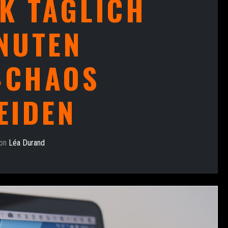
K TÄGLICH
NUTEN
‑CHAOS
EIDEN
on
Léa Durand